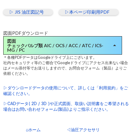
▷ JIS 油圧図記号
▷本ページ印刷用PDF
図面PDFダウンロード
図面
arrow_drop_up
チェックバルブ類 AIC / OCS / ACC / ATC / ICS-
MG / PC
＊各種PDFデータはGoogleドライブ上にございます。
インラインチェックバルブ（逆止弁）
社内セキュリティ等のご都合でGoogleドライブにアクセス出来ない場合
▷AIC-※-※-11 標準仕様(チョーク穴なし)
はメール添付等でお送りしますので、お問合せフォーム（製品）よりご
依頼ください。
▷AIC-※-※-11-C※ 標準仕様(チョーク穴付)
▷AIC-※-※-31 (SUS)
▷ダウンロードデータの使用について、詳しくは「利用規約」をご
確認ください。
超小型カートリッジインラインチェックバルブ
▷ACC-05-11（-C※） (チョーク穴無し・有り 共用)
▷CADデータ( 2D / 3D )や正式図面、取扱い説明書をご希望される
場合はお問い合わせフォーム(製品)よりご指示ください。
スロットルチェックバルブ（流量調整弁）
▷ATC-01S （Rc1/8）
▷ATC-02S （Rc1/4）
⌂ホーム
◁油圧アクセサリ