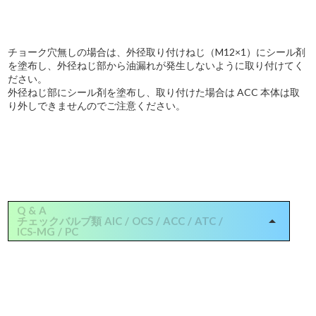
チョーク穴無しの場合は、外径取り付けねじ（M12×1）にシール剤
を塗布し、外径ねじ部から油漏れが発生しないように取り付けてく
ださい。
外径ねじ部にシール剤を塗布し、取り付けた場合は ACC 本体は取
り外しできませんのでご注意ください。
Q & A
arrow_drop_up
チェックバルブ類 AIC / OCS / ACC / ATC /
ICS-MG / PC
準備中
▷上記にないお問合せはこちらよりお願いします。