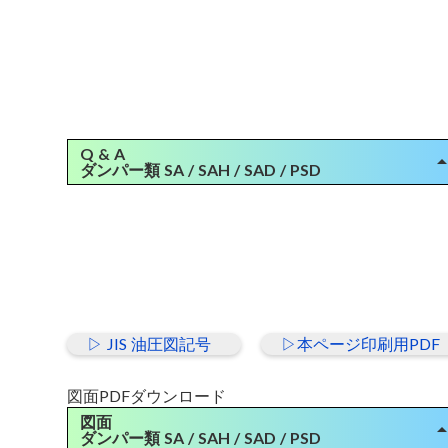
Q & A
arrow_dro
ダンパー類 SA / SAH / SAD / PSD
Q：出荷時のシャフト開閉状態について( SAH / SAD / PSD
)
A：全閉となっております。
▷上記にないお問合せはこちらよりお願いします。
▷ JIS 油圧図記号
▷本ページ印刷用PDF
図面PDFダウンロード
図面
arrow_dro
ダンパー類 SA / SAH / SAD / PSD