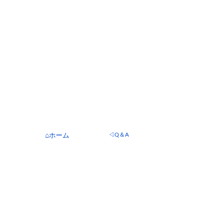
⌂ホーム
◁Q＆A