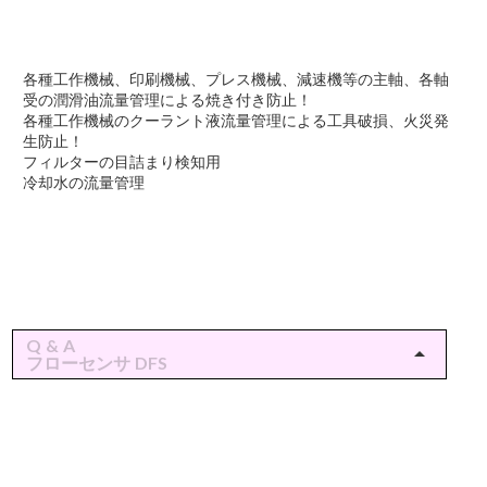
各種工作機械、印刷機械、プレス機械、減速機等の主軸、各軸
受の潤滑油流量管理による焼き付き防止！
各種工作機械のクーラント液流量管理による工具破損、火災発
生防止！
フィルターの目詰まり検知用
冷却水の流量管理
Q & A
arrow_drop_up
フローセンサ DFS
準備中
▷上記にないお問合せはこちらよりお願いします。