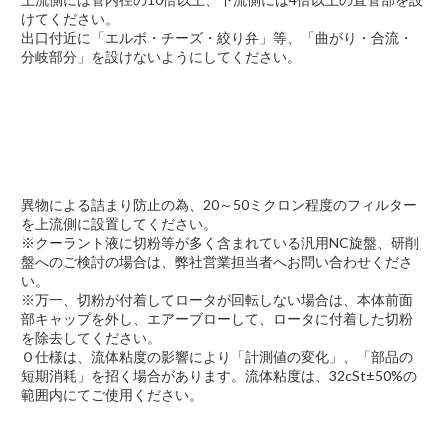
けてください。
出口付近に「エルボ・チーズ・絞り弁」等、「曲がり・合流・
分岐部分」を設けないようにしてください。
異物による詰まり防止の為、20～50ミクロン程度のフィルター
を上流側に設置してください。
※クーラント液に切粉等が多く含まれている汎用NC旋盤、研削
盤へのご検討の場合は、弊社営業担当者へお問い合わせくださ
い。
※万一、切粉が付着してロータが回転しない場合は、本体前面
部キャップを外し、エアーブローして、ロータに付着した切粉
を除去してください。
Ｏ仕様は、流体粘度の影響により「計測値の変化」、「部品の
短期消耗」を招く場合があります。流体粘度は、32cSt±50%の
範囲内にてご使用ください。