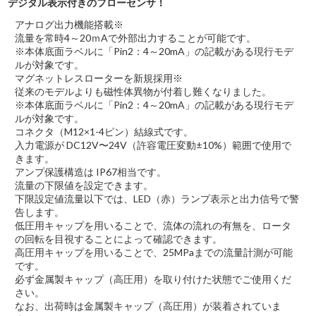
デジタル表示付きのフローセンサ！
アナログ出力機能搭載※
流量を常時4～20ｍAで外部出力することが可能です。
※本体底面ラベルに「Pin2：4～20mA」の記載がある現行モデ
ルが対象です。
マグネットレスローターを新規採用※
従来のモデルよりも磁性体異物が付着し難くなりました。
※本体底面ラベルに「Pin2：4～20mA」の記載がある現行モデ
ルが対象です。
コネクタ（M12×1-4ピン）結線式です。
入力電源が DC12V〜24V（許容電圧変動±10%）範囲で使用で
きます。
アンプ保護構造は IP67相当です。
流量の下限値を設定できます。
下限設定値流量以下では、LED（赤）ランプ表示と出力信号で警
告します。
低圧用キャップを用いることで、流体の流れの有無を、ロータ
の回転を目視することによって確認できます。
高圧用キャップを用いることで、25MPaまでの流量計測が可能
です。
必ず金属製キャップ（高圧用）を取り付けた状態でご使用くだ
さい。
なお、出荷時は金属製キャップ（高圧用）が装着されていま