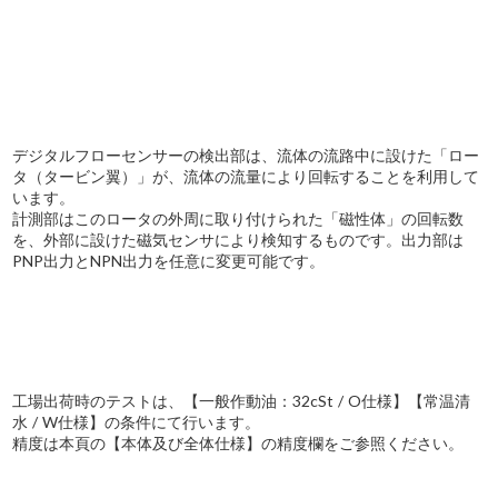
デジタルフローセンサーの検出部は、流体の流路中に設けた「ロー
タ（タービン翼）」が、流体の流量により回転することを利用して
います。
計測部はこのロータの外周に取り付けられた「磁性体」の回転数
を、外部に設けた磁気センサにより検知するものです。出力部は
PNP出力とNPN出力を任意に変更可能です。
工場出荷時のテストは、【一般作動油：32cSt / O仕様】【常温清
水 / W仕様】の条件にて行います。
精度は本頁の【本体及び全体仕様】の精度欄をご参照ください。