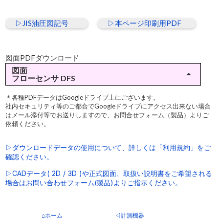
▷JIS油圧図記号
▷本ページ印刷用PDF
図面PDFダウンロード
図面
arrow_drop_up
フローセンサ DFS
▷DFS-2-【O/W(共通)】1～10ℓ/min(油用/水用)
＊各種PDFデータはGoogleドライブ上にございます。
社内セキュリティ等のご都合でGoogleドライブにアクセス出来ない場合
▷DFS-3-【O/W(共通)】2～20ℓ/min(油用/水用)
はメール添付等でお送りしますので、お問合せフォーム（製品）よりご
依頼ください。
▷DFS-6-【O/W(共通)】5～50ℓ/min(油用/水用)
▷ダウンロードデータの使用について、詳しくは「利用規約」をご
確認ください。
▷CADデータ( 2D / 3D )や正式図面、取扱い説明書をご希望される
場合はお問い合わせフォーム(製品)よりご指示ください。
⌂ホーム
◁計測機器